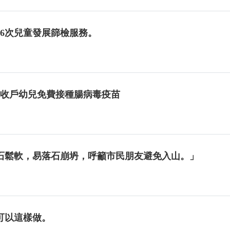
增6次兒童發展篩檢服務。
低收戶幼兒免費接種腸病毒疫苗
石鬆軟，易落石崩坍，呼籲市民朋友避免入山。」
可以這樣做。