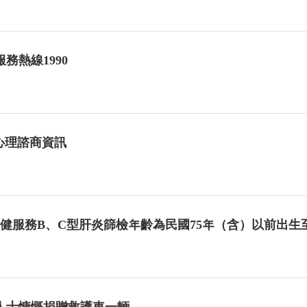
務熱線1990
心理諮商資訊
保健服務B、C型肝炎篩檢年齡為民國75年（含）以前出生
人士慷慨捐贈救護車一輛。