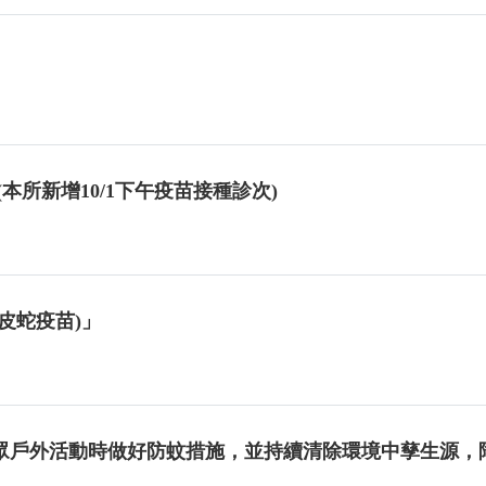
(本所新增10/1下午疫苗接種診次)
皮蛇疫苗)」
眾戶外活動時做好防蚊措施，並持續清除環境中孳生源，