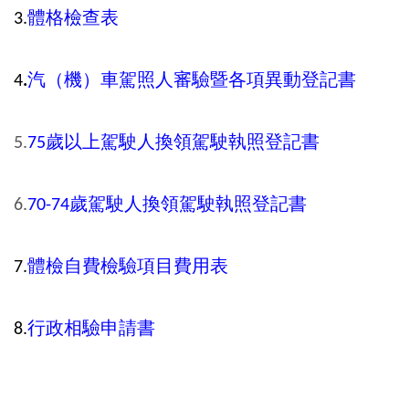
3.
體格檢查表
4
.
汽（機）車駕照人審驗暨各項異動登記書
5.
75
歲以上駕駛人換領駕駛執照登記書
6.
70-74
歲駕駛人換領駕駛執照登記書
7.
體檢自費檢驗項目費用表
8.
行政相驗申請書