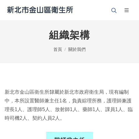
組織架構
首頁
關於我們
新北市金山區衛生所隸屬於新北市政府衛生局，現有編制
中，本所設置醫師兼主任
1
名，負責綜理所務，護理師兼護
理長
1
人、護理師
5
人、放射師
1
人、藥師
1
人、課員
1
人、臨
時司機
2
人、契約人員
2
人。