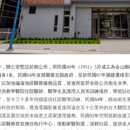
年，辦公室暫設於鄉公所，而民國
40
年（
1951
）
5
月成立為金山鄉
員各
1
名。民國
64
年改隸屬臺北縣政府，並於民國
67
年擴建遷移至
，以加強偏遠地區醫療服務品質，並進而提昇全區公共衛生水準
提供教學醫院住院醫師、醫學生及護理人員等訓練場所，學習以
才
，
至
今
三十多年持續
提
供社區
醫
學訓練。
民國
84
年，
經由衛生
路
科技的幫助，透過電腦影像直接與遠在五十公里外的台大醫院
醫護及重症或癌末病患之居家護理服務
。
民
國
92
年
空間規劃改建
社區醫療群並擔任執行中心，推動家醫制度，深耕社區，提供全