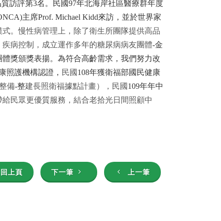
品質訪評第
3
名。民國
97
年北海岸社區醫療群年度
ONCA)
主席
Prof. Michael Kidd
來訪，並於世界家
模式。慢性病管理上，除了衛生所團隊提供高品
、疾病控制，成立運作多年的糖尿病病友團體
-
金
團體獎頒獎表揚。為符合高齡需求，我們努力改
康照護機構認證，
民
國
108
年獲衛福部國民健康
整備
-
整
建長照衛
福
據
點計畫）
，
民
國
109
年年中
帶
給
民眾
更
優
質
服務
，
結合
老
拾
光日間照顧中
回上頁
下一筆
上一筆