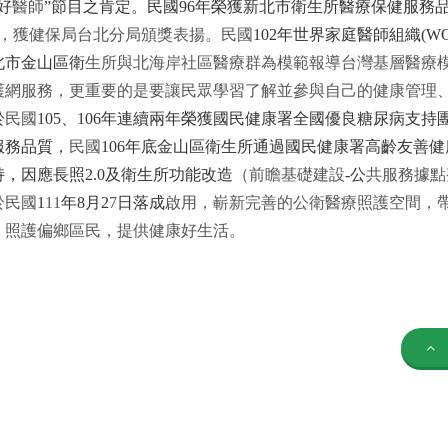
好
醫師
”
節目之肯定。民國
96
年榮獲新北市衛生所醫療保健服務
，獲健保局台北分局頒獎表揚。
民
國
102
年世界家庭醫師組織
(W
北市金山區衛
生所與北海岸社區醫療群為模範報導台灣基層醫療
護網服務，更重要的是要讓民眾學習了解並參與自己的健康管理
於
民
國
105
、
106
年連續兩年榮獲國民健康署全國優良糖尿病支持
服務品質，
民
國
106
年底金山區衛生所通過國民健康署高齡友善健
持，因應長照
2.0
及衛生所功能改造
（
前瞻基礎建設
-
公
共
服
務據點
於
民
國
1
11
年
8
月
2
7
日落成
啟
用，
嶄
新
完善
的
公衛醫療照護空間
，
，
照
護
偏鄉
區
民
，
提
供
健康好生活。