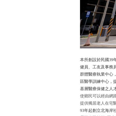
本所創設於民國
39
健員、工友及事務
群體醫療執業中心
區醫學訓練中心，
基層醫療保健之人
使鄉民可以經由
網
提供獨居老人在宅
93
年起創立北海岸