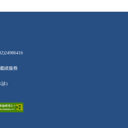
24986416
員繼續服務
休診)