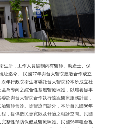
衛生所，工作人員編制內有醫師、助產士、保
現址迄今。
民國
77
年與台大醫院建教合作成立
。次年行政院衛生署委託台大醫院於本所成立社
社區為導向之綜合性基層醫療照護，以培養從事
署委託與台大醫院合作執行遠距醫療服務
計
畫
，
主治醫師會診。除醫療門診外，本所自民國
86
年
工程，
提供鄉民更寬敞及舒適之就診空間。民國
人完整性預防保健及醫療照護。民國
96
年獲台視