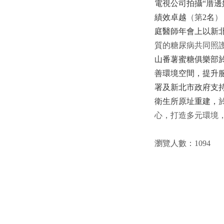
電視公司拍攝
“
厝邊
績效卓越
（
第
2
名
）
庭醫師年會上以新
質的糖尿病共同照
山番薯蜜糖俱樂部
善環境空間，提升
署及新北市政府支
衛生所原址重建，
心
，
打
造
多
元
環
境
瀏覽人數：1094